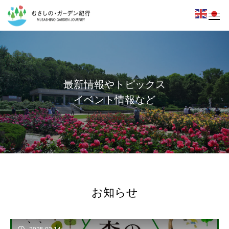
最
新
情
報
や
ト
ピ
ッ
ク
ス
イ
ベ
ン
ト
情
報
な
ど
お知らせ