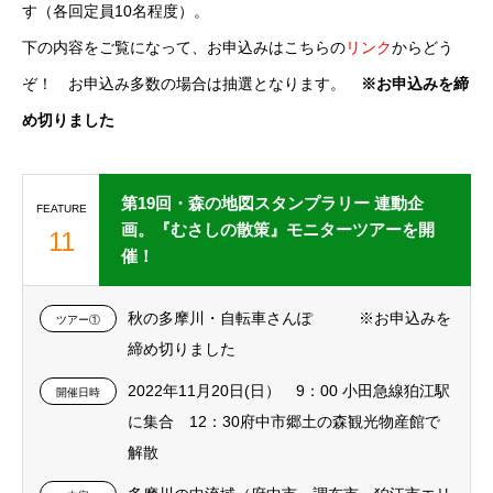
す（各回定員10名程度）。
下の内容をご覧になって、お申込みはこちらの
リンク
からどう
ぞ！ お申込み多数の場合は抽選となります。
※お申込みを締
め切りました
第19回・森の地図スタンプラリー 連動企
FEATURE
画。『むさしの散策』モニターツアーを開
11
催！
秋の多摩川・自転車さんぽ ※お申込みを
ツアー①
締め切りました
2022年11月20日(日） 9：00 小田急線狛江駅
開催日時
に集合 12：30府中市郷土の森観光物産館で
解散