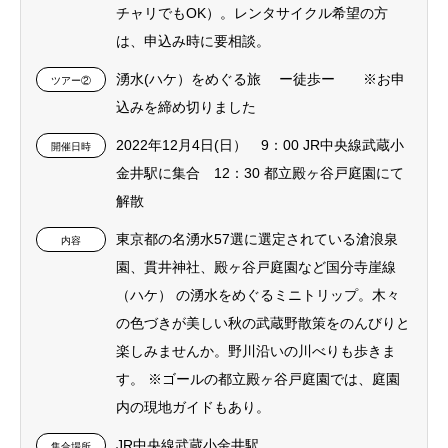
チャリでもOK）。レンタサイクル希望の方
は、申込み時に要相談。
湧水(ハケ）をめぐる旅 ー徒歩ー ※お申
ツアー②
込みを締め切りました
2022年12月4日(日） 9：00 JR中央線武蔵小
開催日時
金井駅に集合 12：30 都立殿ヶ谷戸庭園にて
解散
東京都の名湧水57選に選定されている滄浪泉
内容
園、貫井神社、殿ヶ谷戸庭園など国分寺崖線
（ハケ） の湧水をめぐるミニトリップ。木々
の色づきが美しい秋の武蔵野散策をのんびりと
楽しみませんか。野川沿いの川べりも歩きま
す。 ※ゴールの都立殿ヶ谷戸庭園では、庭園
内の現地ガイドもあり。
JR中央線武蔵小金井駅
集合場所