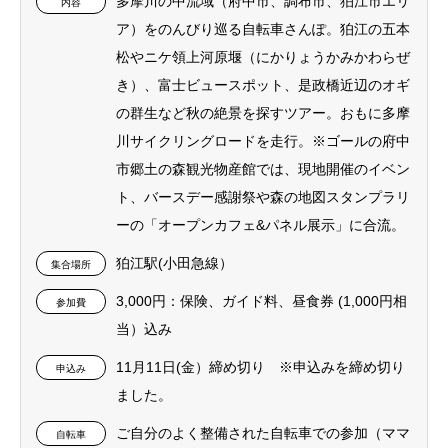
多摩川の中流域（府中市、調布市、狛江市エリ
内容
ア）をのんびり巡る自転車さんぽ。狛江の五本
松やニケ領上河原堰（にかりょうかみかわらぜ
き）、富士ビュースポット、是政橋近辺のオギ
の群生など秋の絶景を探すツアー。おもに多摩
川サイクリングロードを走行。※ゴールの府中
市郷土の森観光物産館では、現地開催のイベン
ト、バースデー感謝祭や森の地図スタンプラリ
ーの「オープンカフェ&パネル展示」に合流。
狛江駅(小田急線）
集合場所
3,000円：保険、ガイド料、昼食券 (1,000円相
参加費
当）込み
11月11日(金）締め切り ※申込みを締め切り
申込み
ました。
ご自分のよく整備された自転車での参加（ママ
自転車