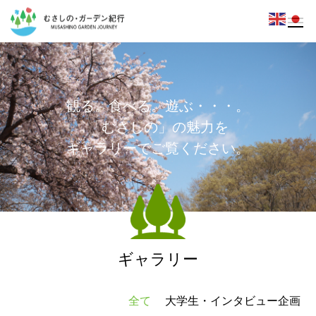
観
る
。
食
べ
る
。
遊
ぶ
・
・
・
。
「
む
さ
し
の
」
の
魅
力
を
ギ
ャ
ラ
リ
ー
で
ご
覧
く
だ
さ
い
。
ギャラリー
全て
大学生・インタビュー企画