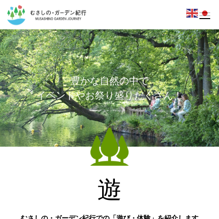
豊
か
な
自
然
の
中
で
イ
ベ
ン
ト
や
お
祭
り
盛
り
だ
く
さ
ん
！
遊
むさしの・ガーデン紀行での「遊び・体験」を紹介します