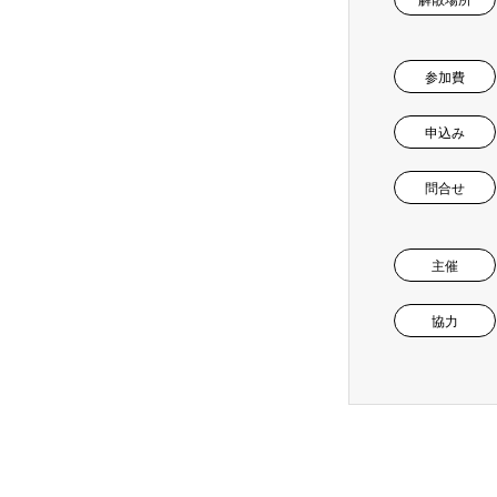
解散場所
参加費
申込み
問合せ
主催
協力