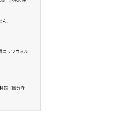
せん。
2 武蔵野コッツウォル
資料館（国分寺