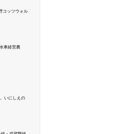
2 武蔵野コッツウォル
里水車経営農
。いにしえの
央線・武蔵野線