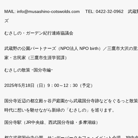
MAIL: info@musashino-cotswolds.com TEL: 0422-32-096
ズ
むさしの・ガーデン紀行連絡協議会
武蔵野の公園パートナーズ（NPO法人 NPO birth）／三鷹市大沢の
家・古民家（三鷹市生涯学習課）
むさしの散策 ｰ国分寺編ｰ
2025年5月18日（日）9：00～12：30（予定）
国分寺近辺の都立殿ヶ谷戸庭園から武蔵国分寺跡などをぐるっと散策
時代に想いを馳せながら新緑の「むさしの」を巡ります。
国分寺駅（JR中央線、西武国分寺線・多摩湖線）
都立武蔵国分寺公園 サンデーパークカフェ・イベント会場 JR中