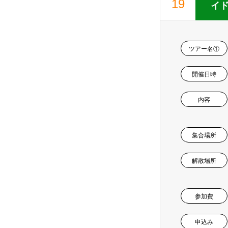
19
イ
ツアー名①
開催日時
内容
集合場所
解散場所
参加費
申込み