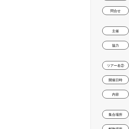
問合せ
主催
協力
ツアー名②
開催日時
内容
集合場所