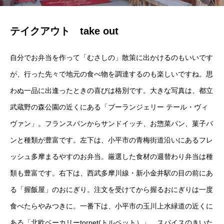
テイクアウト take out
自分でお弁当を作って「むさしの」散策に出かけるのもいいです
が、行った先々で地元の食べ物を調達するのも楽しいですね。思
わぬ一品に出逢ったときの喜びは格別です。大きな写真は、都立
武蔵野の森公園の近くにある「ブーランジェリー テール・ヴィ
ヴァン」。フランスパンからサンドイッチ、お惣菜パン、菓子パ
ンと種類が豊富です。左下は、小平市の青梅街道沿いにあるフレ
ッシュ多摩まるやすのお弁当。厳選した食材の週替わり弁当は種
類も豊富です。右下は、西武多摩川線・新小金井駅の目の前にあ
る「握飯屋」のおにぎり。注文を受けてから握るおにぎりは一度
食べたらやみつきに。一番下は、小平市の玉川上水緑道の近くに
ある「北欧ベーカリーtorpet(トルペット）」。スパイスのきいた