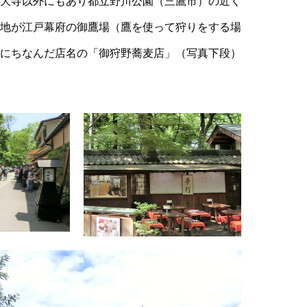
大寺以外にもあり都立野川公園（三鷹市）の近く
地が江戸幕府の御鷹場（鷹を使って狩りをする場
にちなんだ店名の「御狩野蕎麦店」（写真下段）