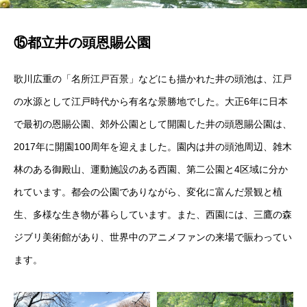
⑮都立井の頭恩賜公園
歌川広重の「名所江戸百景」などにも描かれた井の頭池は、江戸
の水源として江戸時代から有名な景勝地でした。大正6年に日本
で最初の恩賜公園、郊外公園として開園した井の頭恩賜公園は、
2017年に開園100周年を迎えました。園内は井の頭池周辺、雑木
林のある御殿山、運動施設のある西園、第二公園と4区域に分か
れています。都会の公園でありながら、変化に富んだ景観と植
生、多様な生き物が暮らしています。また、西園には、三鷹の森
ジブリ美術館があり、世界中のアニメファンの来場で賑わってい
ます。