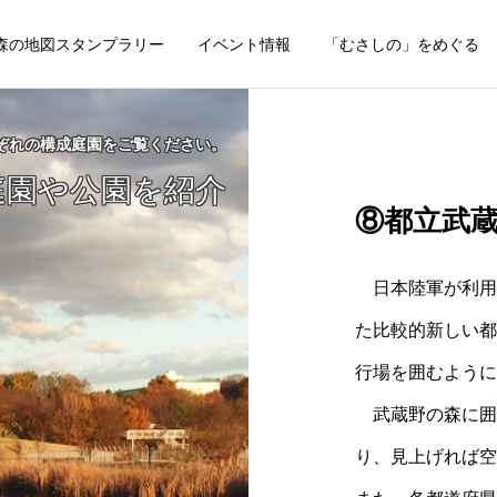
森の地図スタンプラリー
イベント情報
「むさしの」をめぐる
ぞれの構成庭園をご覧ください。
庭園や公園を紹介
⑧都立武
日本陸軍が利用し
た比較的新しい都
行場を囲むように
武蔵野の森に囲
り、見上げれば空